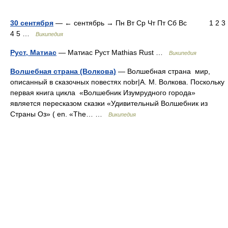
30 сентября
— ← сентябрь → Пн Вт Ср Чт Пт Сб Вс 1 2 3
4 5 …
Википедия
Руст, Матиас
— Матиас Руст Mathias Rust …
Википедия
Волшебная страна (Волкова)
— Волшебная страна мир,
описанный в сказочных повестях nobr|А. М. Волкова. Поскольку
первая книга цикла «Волшебник Изумрудного города»
является пересказом сказки «Удивительный Волшебник из
Страны Оз» ( en. «The… …
Википедия