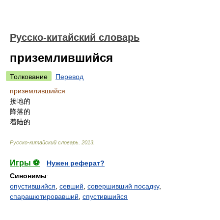
Русско-китайский словарь
приземлившийся
Толкование
Перевод
приземлившийся
接地的
降落的
着陆的
Русско-китайский словарь
.
2013
.
Игры ⚽
Нужен реферат?
Синонимы
:
опустившийся
,
севший
,
совершивший посадку
,
спарашютировавший
,
спустившийся