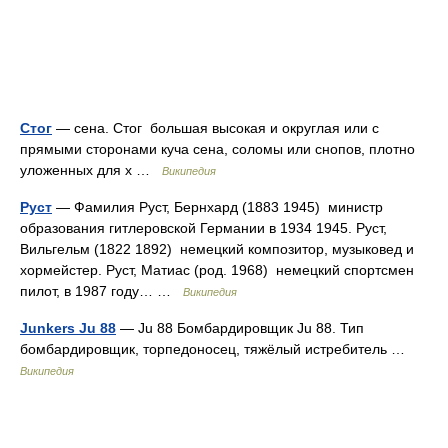
Стог
— сена. Стог большая высокая и округлая или с
прямыми сторонами куча сена, соломы или снопов, плотно
уложенных для х …
Википедия
Руст
— Фамилия Руст, Бернхард (1883 1945) министр
образования гитлеровской Германии в 1934 1945. Руст,
Вильгельм (1822 1892) немецкий композитор, музыковед и
хормейстер. Руст, Матиас (род. 1968) немецкий спортсмен
пилот, в 1987 году… …
Википедия
Junkers Ju 88
— Ju 88 Бомбардировщик Ju 88. Тип
бомбардировщик, торпедоносец, тяжёлый истребитель …
Википедия