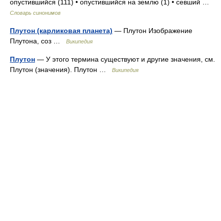
опустившийся (111) • опустившийся на землю (1) • севший …
Словарь синонимов
Плутон (карликовая планета)
— Плутон Изображение
Плутона, соз …
Википедия
Плутон
— У этого термина существуют и другие значения, см.
Плутон (значения). Плутон …
Википедия